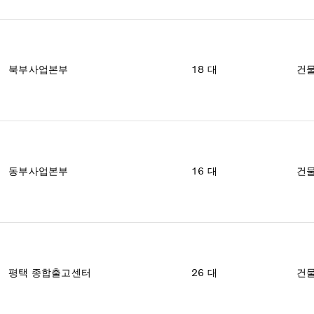
북부사업본부
18 대
건물
동부사업본부
16 대
건물
평택
종합출고센터
26 대
건물