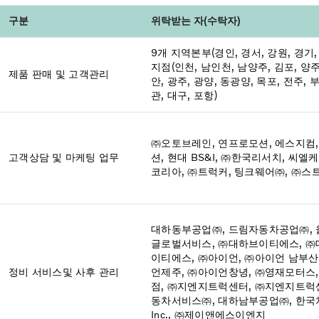
구분
위탁받는 자(수탁자)
9개 지역본부(경인, 경서, 강원, 경기,
지점(인천, 남인천, 남양주, 김포, 양주,
제품 판매 및 고객관리
안, 광주, 광양, 동광양, 목포, 전주, 
관, 대구, 포항)
㈜오토브레인, 연프로모션, 에스지컴,
고객상담
및 마케팅 업무
션, 현대 BS&I, ㈜한국리서치, 씨엘
코리아, ㈜트럭커, 팅크웨어㈜, ㈜스
대하동부공업㈜, 드림자동차공업㈜, 
글로벌서비스, ㈜대하브이티에스, ㈜
이티에스, ㈜아이언, ㈜아이언 남부산
정비 서비스
및 사후 관리
언제주, ㈜아이언창녕, ㈜영재모터스,
점, ㈜지엔지트럭센터, ㈜지엔지트럭센
동차서비스㈜, 대하남부공업㈜, 한국차
Inc., ㈜제이앤에스이엔지