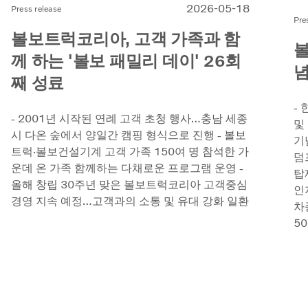
2026-05-18
Press release
Pre
볼보트럭코리아, 고객 가족과 함
볼
께 하는 '볼보 패밀리 데이' 26회
념
째 성료
-
- 2001년 시작된 연례 고객 초청 행사…충남 세종
및 
시 다온 숲에서 양일간 캠핑 형식으로 진행 - 볼보
기
트럭·볼보건설기계 고객 가족 150여 명 참석한 가
덤
운데 온 가족 함께하는 다채로운 프로그램 운영 -
탑
올해 창립 30주년 맞은 볼보트럭코리아 고객중심
인
경영 지속 예정…고객과의 소통 및 유대 강화 일환
차
5