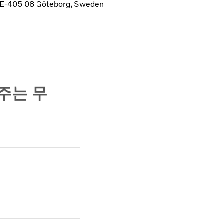
, SE-405 08 Göteborg, Sweden
주는 무