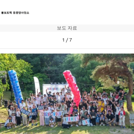
보도 자료
트럭
1
/
7
서비스
뉴스
연락처