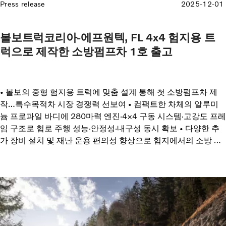
Press release
2025-12-01
볼보트럭코리아-에프원텍, FL 4x4 험지용 트
럭으로 제작한 소방펌프차 1호 출고
• 볼보의 중형 험지용 트럭에 맞춤 설계 통해 첫 소방펌프차 제
작…특수목적차 시장 경쟁력 선보여 • 컴팩트한 차체의 알루미
늄 프로파일 바디에 280마력 엔진·4×4 구동 시스템·고강도 프레
임 구조로 험로 주행 성능·안정성·내구성 동시 확보 • 다양한 추
가 장비 설치 및 재난 운용 편의성 향상으로 험지에서의 소방 대
응 효율과 안전성 강화