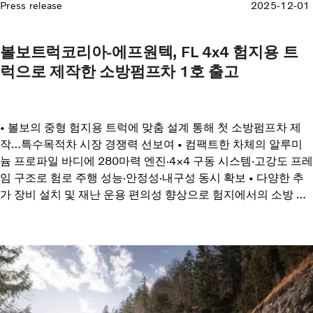
Press release
2025-12-01
볼보트럭코리아-에프원텍, FL 4x4 험지용 트
럭으로 제작한 소방펌프차 1호 출고
• 볼보의 중형 험지용 트럭에 맞춤 설계 통해 첫 소방펌프차 제
작…특수목적차 시장 경쟁력 선보여 • 컴팩트한 차체의 알루미
늄 프로파일 바디에 280마력 엔진·4×4 구동 시스템·고강도 프레
임 구조로 험로 주행 성능·안정성·내구성 동시 확보 • 다양한 추
가 장비 설치 및 재난 운용 편의성 향상으로 험지에서의 소방 대
응 효율과 안전성 강화