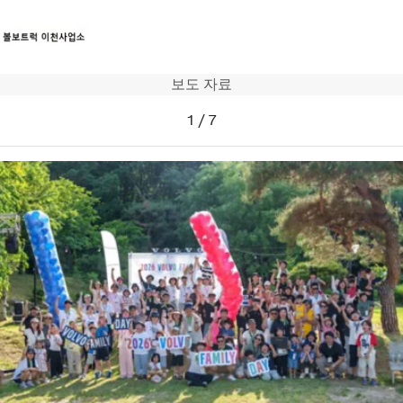
보도 자료
트럭
1
/
7
서비스
뉴스
연락처