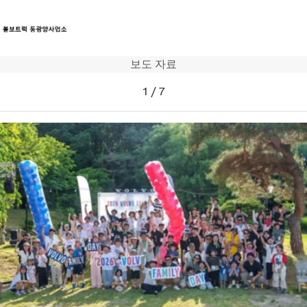
보도 자료
트럭
1
/
7
서비스
뉴스
연락처