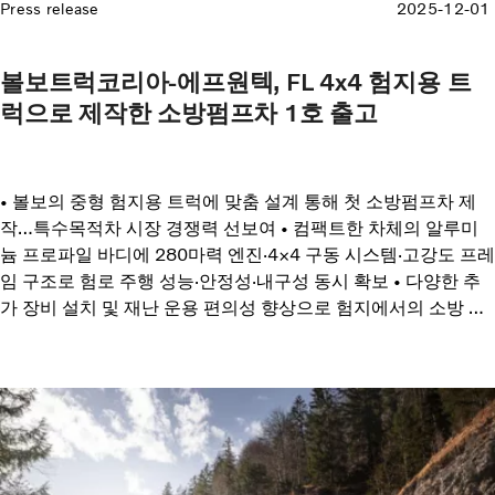
Press release
2025-12-01
볼보트럭코리아-에프원텍, FL 4x4 험지용 트
럭으로 제작한 소방펌프차 1호 출고
• 볼보의 중형 험지용 트럭에 맞춤 설계 통해 첫 소방펌프차 제
작…특수목적차 시장 경쟁력 선보여 • 컴팩트한 차체의 알루미
늄 프로파일 바디에 280마력 엔진·4×4 구동 시스템·고강도 프레
임 구조로 험로 주행 성능·안정성·내구성 동시 확보 • 다양한 추
가 장비 설치 및 재난 운용 편의성 향상으로 험지에서의 소방 대
응 효율과 안전성 강화