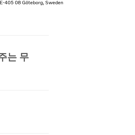
, SE-405 08 Göteborg, Sweden
주는 무