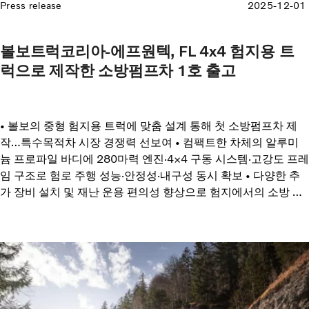
Press release
2025-12-01
볼보트럭코리아-에프원텍, FL 4x4 험지용 트
럭으로 제작한 소방펌프차 1호 출고
• 볼보의 중형 험지용 트럭에 맞춤 설계 통해 첫 소방펌프차 제
작…특수목적차 시장 경쟁력 선보여 • 컴팩트한 차체의 알루미
늄 프로파일 바디에 280마력 엔진·4×4 구동 시스템·고강도 프레
임 구조로 험로 주행 성능·안정성·내구성 동시 확보 • 다양한 추
가 장비 설치 및 재난 운용 편의성 향상으로 험지에서의 소방 대
응 효율과 안전성 강화