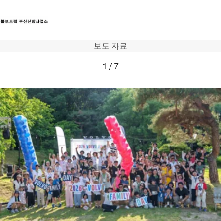
보도 자료
트럭
1
/
7
서비스
뉴스
연락처