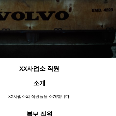
XX사업소 직원
소개
XX사업소의 직원들을 소개합니다.
볼보 직원